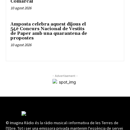
Comarcal
10 agost 2026
Amposta celebra aquest dijous el
54è Concurs Nacional de Vestits
de Paper amb una quarantena de
propostes
10 agost 2026
- Advertisement -
© Imagina Ràdio és la ràdio musical i informativa de les Terres de
l'Ebre. Tot i ser una emissora privada mantenim l'essència de servei