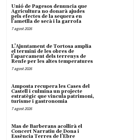
Unió de Pagesos denuncia que
Agricultura no donarà ajudes
pels efectes de la sequera en
l’ametlla de secà i la garrofa
7 agost 2026
L’Ajuntament de Tortosa amplia
el termini de les obres de
l’aparcament dels terrenys de
Renfe per les altes temperatures
7 agost 2026
Amposta recupera les Cases del
Castell i culmina un projecte
estratègic que vincula patrimoni,
turisme i gastronomia
7 agost 2026
Mas de Barberans acollirà el
Concert Narratiu de Dona i
Essència Terres de l’Ebre