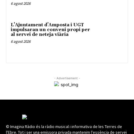
6 agost 2026
L’Ajuntament d’Amposta i UGT
impulsaran un conveni propi per
al servei de neteja viària
6 agost 2026
- Advertisement -
© Imagina Ràdio és la ràdio musical i informativa de les Terres de
l'Ebre. Tot i ser una emissora privada mantenim l'essència de servei