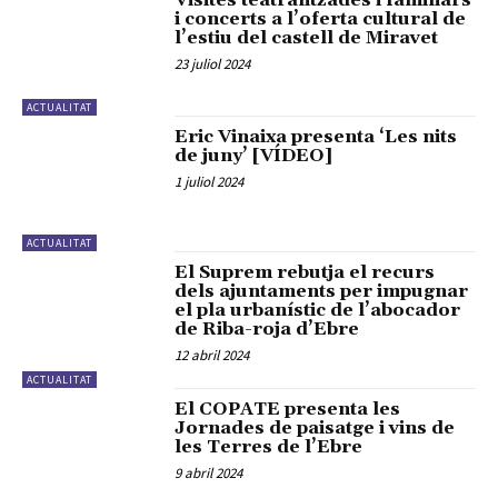
Visites teatralitzades i familiars
i concerts a l’oferta cultural de
l’estiu del castell de Miravet
23 juliol 2024
ACTUALITAT
Eric Vinaixa presenta ‘Les nits
de juny’ [VÍDEO]
1 juliol 2024
ACTUALITAT
El Suprem rebutja el recurs
dels ajuntaments per impugnar
el pla urbanístic de l’abocador
de Riba-roja d’Ebre
12 abril 2024
ACTUALITAT
El COPATE presenta les
Jornades de paisatge i vins de
les Terres de l’Ebre
9 abril 2024