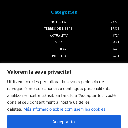
Categories
NOTÍCIES
25230
TERRES DE L'EBRE
17535
ACTUALITAT
8724
VIDA
5881
CULTURA
2440
POLÍTICA
2431
Notícies
Valorem la seva privacitat
L’Ametlla de Mar i Palamós preparen el 10è
Utilitzem cookies per millorar la seva experiència de
aniversari del seu agermanament
navegació, mostrar anuncis o continguts personalitzats i
3 agost 2026
analitzar el nostre trànsit. En fer clic a “Acceptar tot” vostè
dóna el seu consentiment al nostre ús de les
galetes.
Més informació sobre com usem les cookies
L’Hospital Joan XXIII estrena una tècnica
per obtenir mostres de teixit pulmonar sense
cirurgia
Acceptar tot
6 agost 2026