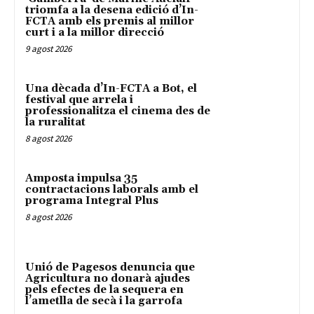
triomfa a la desena edició d’In-
FCTA amb els premis al millor
curt i a la millor direcció
9 agost 2026
Una dècada d’In-FCTA a Bot, el
festival que arrela i
professionalitza el cinema des de
la ruralitat
8 agost 2026
Amposta impulsa 35
contractacions laborals amb el
programa Integral Plus
8 agost 2026
Unió de Pagesos denuncia que
Agricultura no donarà ajudes
pels efectes de la sequera en
l’ametlla de secà i la garrofa