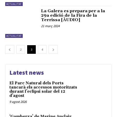
ACTUALITAT
La Galera es prepara per a la
29a edició de la Fira de la
Terrissa [ÀUDIO]
21 març 2024
ACTUALITAT
2
3
4
Latest news
El Parc Natural dels Ports
tancarà els accessos motoritzats
durant l’eclipsi solar del 12
d’agost
9 agost 2026
‘Gamberra’ de Marine Auclair