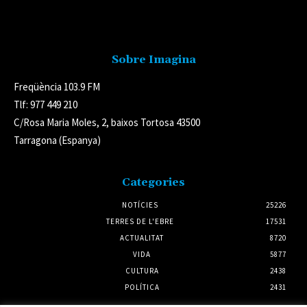
Avís legal
Sobre Imagina
Freqüència 103.9 FM
Tlf: 977 449 210
C/Rosa Maria Moles, 2, baixos Tortosa 43500
Tarragona (Espanya)
Categories
NOTÍCIES
25226
TERRES DE L'EBRE
17531
ACTUALITAT
8720
VIDA
5877
CULTURA
2438
POLÍTICA
2431