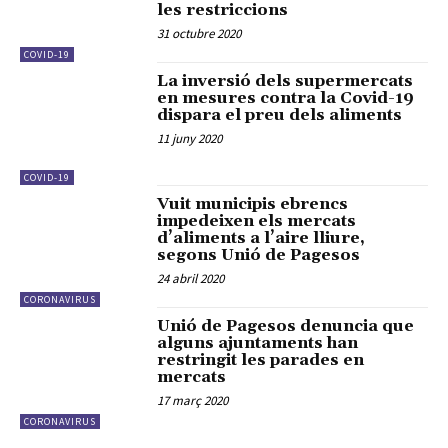
les restriccions
31 octubre 2020
COVID-19
La inversió dels supermercats
en mesures contra la Covid-19
dispara el preu dels aliments
11 juny 2020
COVID-19
Vuit municipis ebrencs
impedeixen els mercats
d’aliments a l’aire lliure,
segons Unió de Pagesos
24 abril 2020
CORONAVIRUS
Unió de Pagesos denuncia que
alguns ajuntaments han
restringit les parades en
mercats
17 març 2020
CORONAVIRUS