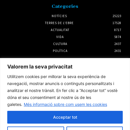
Categories
NOTÍCIES
25223
TERRES DE L'EBRE
17528
ACTUALITAT
8717
VIDA
5874
CULTURA
2437
POLÍTICA
2431
Notícies
Valorem la seva privacitat
L’Ajuntament d’Amposta i UGT impulsaran
Utilitzem cookies per millorar la seva experiència de
un conveni propi per al servei de neteja
viària
navegació, mostrar anuncis o continguts personalitzats i
6 agost 2026
analitzar el nostre trànsit. En fer clic a “Acceptar tot” vostè
dóna el seu consentiment al nostre ús de les
galetes.
Més informació sobre com usem les cookies
El Consell Comarcal del Montsià presenta
al·legacions contra el PLATER
Acceptar tot
31 juliol 2026