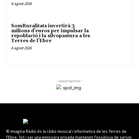
6 agost 2026
SomRuralitats invertirà 3
milions d’euros per impulsar la
repoblació i la silvopastura a les
Terres de l’Ebre
6 agost 2026
- Advertisement -
© Imagina Ràdio és la ràdio musical i informativa de les Terres de
l'Ebre. Tot i ser una emissora privada mantenim l'essència de servei