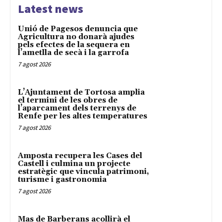
Latest news
Unió de Pagesos denuncia que
Agricultura no donarà ajudes
pels efectes de la sequera en
l’ametlla de secà i la garrofa
7 agost 2026
L’Ajuntament de Tortosa amplia
el termini de les obres de
l’aparcament dels terrenys de
Renfe per les altes temperatures
7 agost 2026
Amposta recupera les Cases del
Castell i culmina un projecte
estratègic que vincula patrimoni,
turisme i gastronomia
7 agost 2026
Mas de Barberans acollirà el