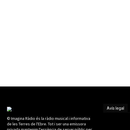
Avís legal
© Imagina Ràdio és la ràdio musical i informativa
Avís legal
de les Terres de l'Ebre. Tot i ser una emissora
privada mantenim l'essència de servei públic per