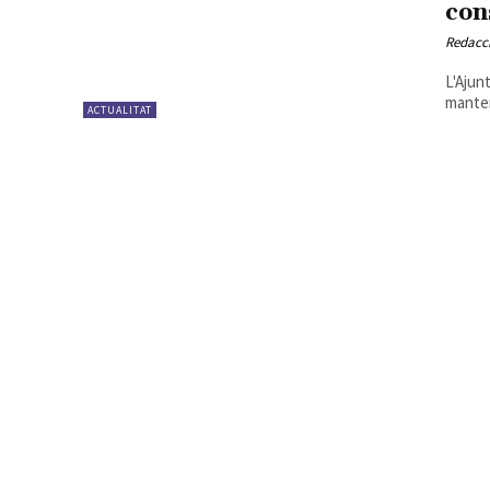
con
Redacc
L'Ajun
manten
ACTUALITAT