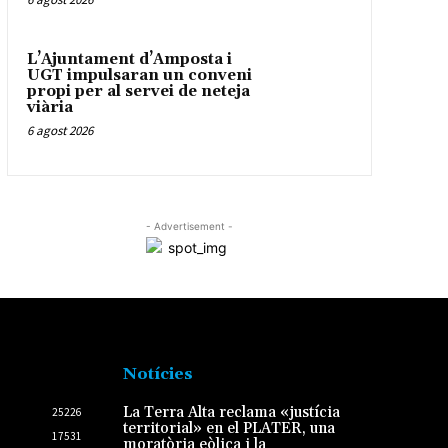
L’Ajuntament d’Amposta i
UGT impulsaran un conveni
propi per al servei de neteja
viària
6 agost 2026
- Advertisement -
Notícies
La Terra Alta reclama «justícia
25226
territorial» en el PLATER, una
17531
moratòria eòlica i la