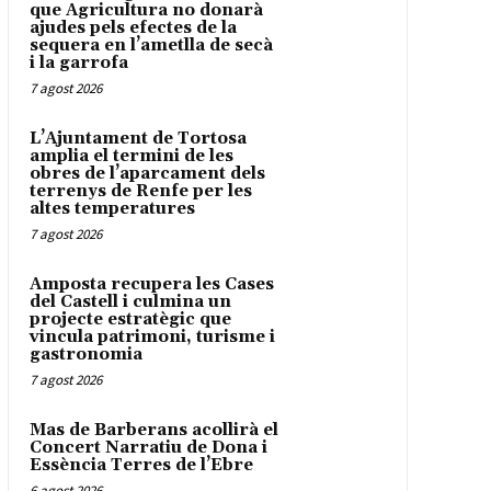
que Agricultura no donarà
ajudes pels efectes de la
sequera en l’ametlla de secà
i la garrofa
7 agost 2026
L’Ajuntament de Tortosa
amplia el termini de les
obres de l’aparcament dels
terrenys de Renfe per les
altes temperatures
7 agost 2026
Amposta recupera les Cases
del Castell i culmina un
projecte estratègic que
vincula patrimoni, turisme i
gastronomia
7 agost 2026
Mas de Barberans acollirà el
Concert Narratiu de Dona i
Essència Terres de l’Ebre
6 agost 2026