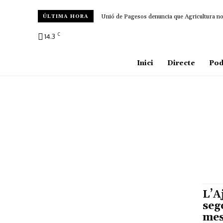
Unió de Pagesos denuncia que Agricultura no d
ÚLTIMA HORA
C
14.3
Amposta
Inici
Directe
Pod
L’A
seg
mes