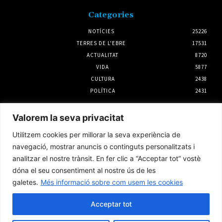
Categories
NOTÍCIES
25226
TERRES DE L'EBRE
17531
ACTUALITAT
8720
VIDA
5877
CULTURA
2438
POLÍTICA
2431
Notícies
Valorem la seva privacitat
Regular el vehicle privat té el suport dels
Utilitzem cookies per millorar la seva experiència de
turistes del delta de l’Ebre si beneficia l’espai
natural
navegació, mostrar anuncis o continguts personalitzats i
4 agost 2026
analitzar el nostre trànsit. En fer clic a “Acceptar tot” vostè
dóna el seu consentiment al nostre ús de les
galetes.
Més informació sobre com usem les cookies
Joan Josep Omella serà el portador de
l’Estendard Principal a la processó del Dia de
la Cinta
Acceptar tot
3 agost 2026