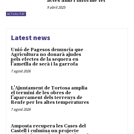
actes amb l’informe fet
9 abril 2025
ACTUALITAT
Latest news
Unió de Pagesos denuncia que
Agricultura no donarà ajudes
pels efectes de la sequera en
l’ametlla de secà i la garrofa
7 agost 2026
L’Ajuntament de Tortosa amplia
el termini de les obres de
l’aparcament dels terrenys de
Renfe per les altes temperatures
7 agost 2026
Amposta recupera les Cases del
Castell i culmina un projecte