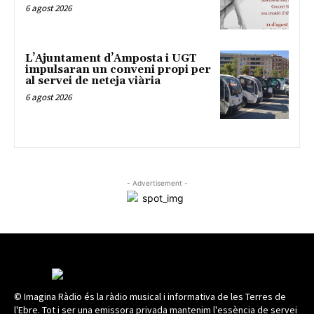
6 agost 2026
L’Ajuntament d’Amposta i UGT
impulsaran un conveni propi per
al servei de neteja viària
6 agost 2026
- Advertisement -
© Imagina Ràdio és la ràdio musical i informativa de les Terres de
l'Ebre. Tot i ser una emissora privada mantenim l'essència de servei