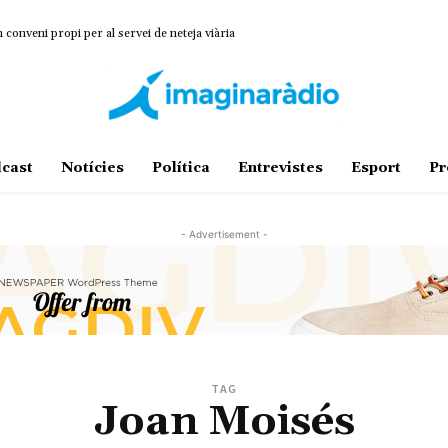
onveni propi per al servei de neteja viària
cast
Notícies
Política
Entrevistes
Esport
Pr
- Advertisement -
TAG
Joan Moisés