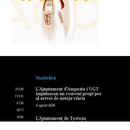
Notícies
L’Ajuntament d’Amposta i UGT
25226
impulsaran un conveni propi per
17531
al servei de neteja viària
8720
6 agost 2026
5877
2438
L’Ajuntament de Tortosa
defensa que l’ampliació de
2431
l’Auditori es va executar