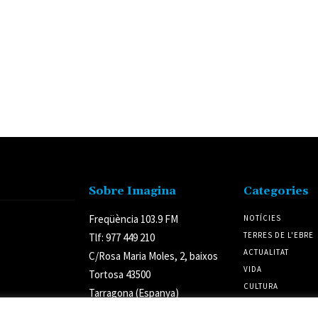
Sobre Imagina
Categories
Freqüència 103.9 FM
NOTÍCIES
TERRES DE L'EBRE
Tlf: 977 449 210
ACTUALITAT
C/Rosa Maria Moles, 2, baixos
VIDA
Tortosa 43500
CULTURA
Tarragona (Espanya)
POLÍTICA