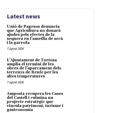
Latest news
Unió de Pagesos denuncia
que Agricultura no donarà
ajudes pels efectes de la
sequera en l’ametlla de secà
i la garrofa
7 agost 2026
L’Ajuntament de Tortosa
amplia el termini de les
obres de l’aparcament dels
terrenys de Renfe per les
altes temperatures
7 agost 2026
Amposta recupera les Cases
del Castell i culmina un
projecte estratègic que
vincula patrimoni, turisme i
gastronomia