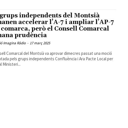
 grups independents del Montsià
anen accelerar l’A-7 i ampliar l’AP-7
a comarca, però el Consell Comarcal
ana prudència
ió Imagina Ràdio
-
17 març 2025
sell Comarcal del Montsià va aprovar dimecres passat una moció
tada pels grups independents Confluència i Ara Pacte Local per
al Ministeri...