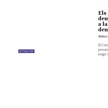
Els
dem
a l
dem
Redacc
El Con
presen
ACTUALITAT
exigir 