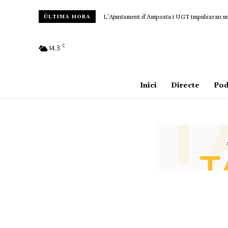
L’Ajuntament d’Amposta i UGT impulsaran un c
ÚLTIMA HORA
C
14.3
Amposta
Inici
Directe
Pod