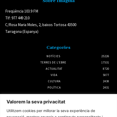
Sobre Imagina
Freqüència 103.9 FM
Tlf: 977 449 210
C/Rosa Maria Moles, 2, baixos Tortosa 43500
Tarragona (Espanya)
Categories
NOTÍCIES
25226
TERRES DE L'EBRE
17531
ACTUALITAT
8720
VIDA
5877
CULTURA
2438
POLÍTICA
2431
Notícies
Valorem la seva privacitat
Ràpid a Domicili, reconegut com el projecte
Utilitzem cookies per millorar la seva experiència de
amb més potencial del Programa d’Incubació
d’Start-ups de la Ribera d’Ebre
navegació, mostrar anuncis o continguts personalitzats i