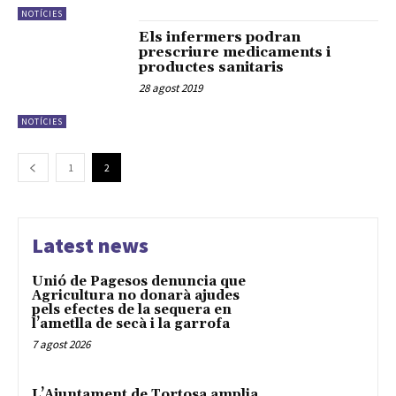
NOTÍCIES
Els infermers podran
prescriure medicaments i
productes sanitaris
28 agost 2019
NOTÍCIES
1
2
Latest news
Unió de Pagesos denuncia que
Agricultura no donarà ajudes
pels efectes de la sequera en
l’ametlla de secà i la garrofa
7 agost 2026
L’Ajuntament de Tortosa amplia