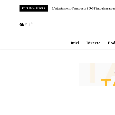
L’Ajuntament d’Amposta i UGT impulsaran un c
ÚLTIMA HORA
C
14.3
Amposta
Inici
Directe
Pod