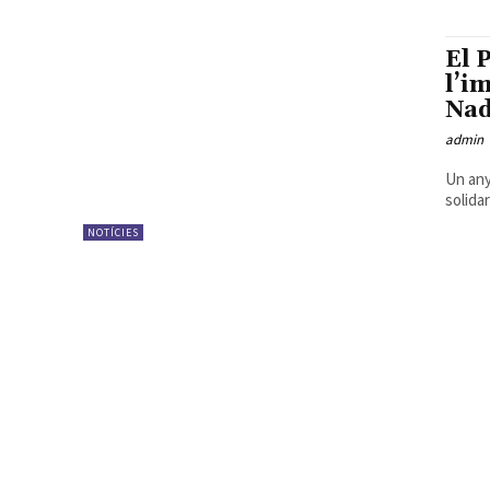
El 
l’i
Nad
admin
Un any
solida
NOTÍCIES