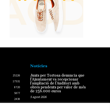
Notícies
Junts per Tortosa denuncia que
25226
l’Ajuntament va recepcionar
17531
l’ampliació de l’Auditori amb
obres pendents per valor de més
8720
de 256.000 euros
5877
5 agost 2026
2438
2431
L’Ametlla de Mar i Palamós