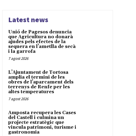
Latest news
Unió de Pagesos denuncia
que Agricultura no donarà
ajudes pels efectes de la
sequera en l’ametlla de secà
i la garrofa
7 agost 2026
L’Ajuntament de Tortosa
amplia el termini de les
obres de l’aparcament dels
terrenys de Renfe per les
altes temperatures
7 agost 2026
Amposta recupera les Cases
del Castell i culmina un
projecte estratègic que
vincula patrimoni, turisme i
gastronomia