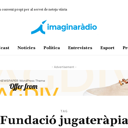
onveni propi per al servei de neteja viària
cast
Notícies
Política
Entrevistes
Esport
Pr
- Advertisement -
TAG
Fundació jugateràpi