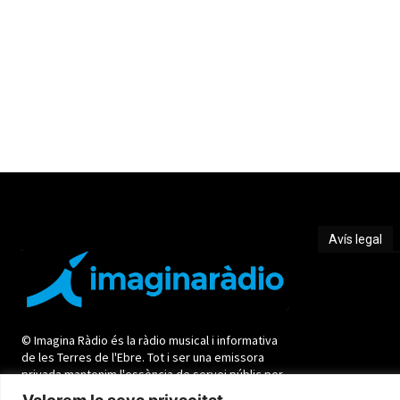
Avís legal
Avís legal
© Imagina Ràdio és la ràdio musical i informativa
de les Terres de l'Ebre. Tot i ser una emissora
privada mantenim l'essència de servei públic per
oferir una informació de qualitat i de proximitat.