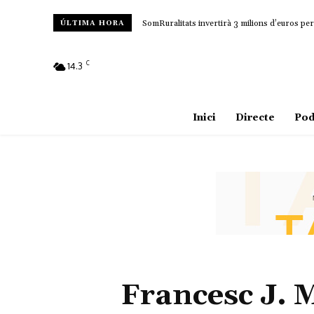
SomRuralitats invertirà 3 milions d’euros per 
ÚLTIMA HORA
C
14.3
Amposta
Inici
Directe
Pod
Francesc J. 