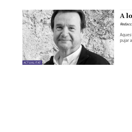
A l
Redacc
Aquest
pujar a
ACTUALITAT