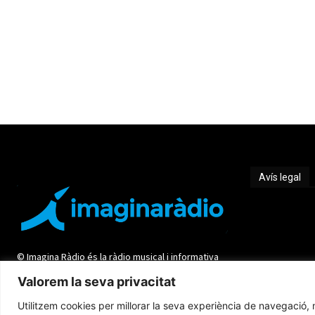
Avís legal
Avís legal
© Imagina Ràdio és la ràdio musical i informativa
de les Terres de l'Ebre. Tot i ser una emissora
Valorem la seva privacitat
privada mantenim l'essència de servei públic per
oferir una informació de qualitat i de proximitat.
Utilitzem cookies per millorar la seva experiència de navegació, m