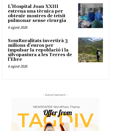
L’Hospital Joan XXIII
estrena una tècnica per
obtenir mostres de teixit
pulmonar sense cirurgia
6 agost 2026
SomRuralitats invertirà 3
milions d’euros per
impulsar la repoblació i la
silvopastura a les Terres de
l’Ebre
6 agost 2026
- Advertisement -