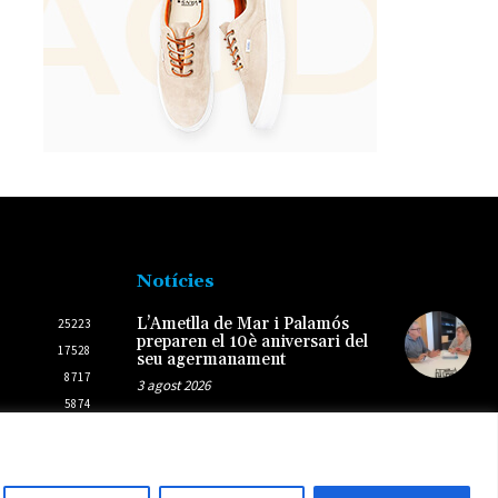
Notícies
L’Ametlla de Mar i Palamós
25223
preparen el 10è aniversari del
17528
seu agermanament
8717
3 agost 2026
5874
2437
Mas de Barberans acollirà el
Concert Narratiu de Dona i
2431
Essència Terres de l’Ebre
6 agost 2026