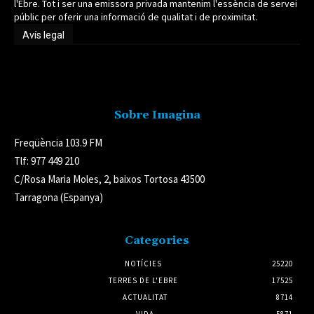
l'Ebre. Tot i ser una emissora privada mantenim l'essència de servei
públic per oferir una informació de qualitat i de proximitat.
Avís legal
Avís legal
Sobre Imagina
Freqüència 103.9 FM
Tlf: 977 449 210
C/Rosa Maria Moles, 2, baixos Tortosa 43500
Tarragona (Espanya)
Categories
NOTÍCIES
25220
TERRES DE L'EBRE
17525
ACTUALITAT
8714
VIDA
5871