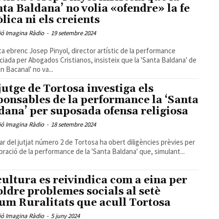
nta Baldana’ no volia «ofendre» la fe
òlica ni els creients
ió Imagina Ràdio
-
19 setembre 2024
sta ebrenc Josep Pinyol, director artístic de la performance
iada per Abogados Cristianos, insisteix que la 'Santa Baldana' de
n Bacanal' no va...
jutge de Tortosa investiga els
ponsables de la performance la ‘Santa
dana’ per suposada ofensa religiosa
ió Imagina Ràdio
-
18 setembre 2024
ular del jutjat número 2 de Tortosa ha obert diligències prèvies per
ebració de la performance de la 'Santa Baldana' que, simulant...
cultura es reivindica com a eina per
oldre problemes socials al setè
um Ruralitats que acull Tortosa
ió Imagina Ràdio
-
5 juny 2024