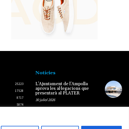
Notícies
L’Ajuntament de l’Ampolla
25223
aprova les al·legacions que
17528
presentarà al PLATER
8717
30 juliol 2026
5874
2437
L’Ampolla programa una agenda
estiuenca per a tots els públics
2431
del 5 al 9 d’agost
5 agost 2026