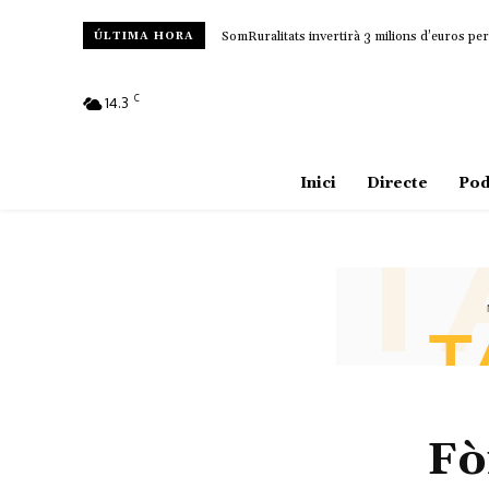
SomRuralitats invertirà 3 milions d’euros per 
ÚLTIMA HORA
C
14.3
Amposta
Inici
Directe
Pod
Fò