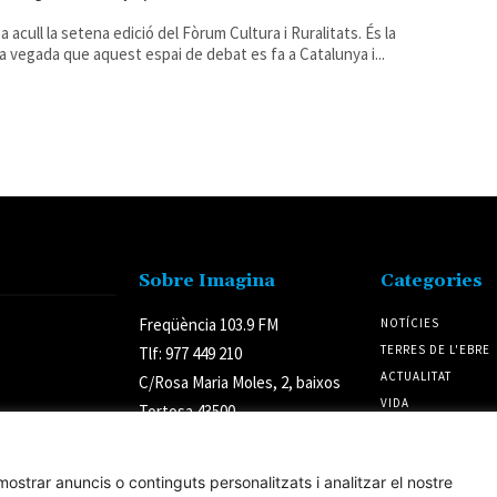
a acull la setena edició del Fòrum Cultura i Ruralitats. És la
a vegada que aquest espai de debat es fa a Catalunya i...
Sobre Imagina
Categories
Freqüència 103.9 FM
NOTÍCIES
TERRES DE L'EBRE
Tlf: 977 449 210
ACTUALITAT
C/Rosa Maria Moles, 2, baixos
VIDA
Tortosa 43500
CULTURA
Tarragona (Espanya)
POLÍTICA
ostrar anuncis o continguts personalitzats i analitzar el nostre