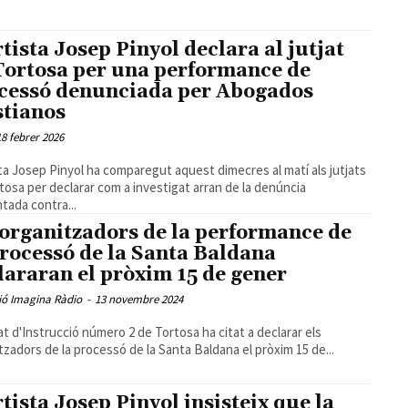
rtista Josep Pinyol declara al jutjat
Tortosa per una performance de
cessó denunciada per Abogados
stianos
18 febrer 2026
sta Josep Pinyol ha comparegut aquest dimecres al matí als jutjats
tosa per declarar com a investigat arran de la denúncia
tada contra...
 organitzadors de la performance de
processó de la Santa Baldana
lararan el pròxim 15 de gener
ió Imagina Ràdio
-
13 novembre 2024
jat d'Instrucció número 2 de Tortosa ha citat a declarar els
tzadors de la processó de la Santa Baldana el pròxim 15 de...
rtista Josep Pinyol insisteix que la