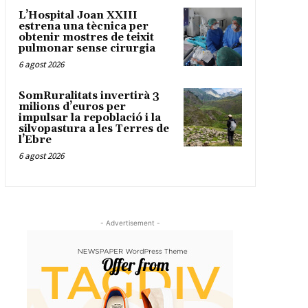
L’Hospital Joan XXIII
estrena una tècnica per
obtenir mostres de teixit
pulmonar sense cirurgia
6 agost 2026
SomRuralitats invertirà 3
milions d’euros per
impulsar la repoblació i la
silvopastura a les Terres de
l’Ebre
6 agost 2026
- Advertisement -