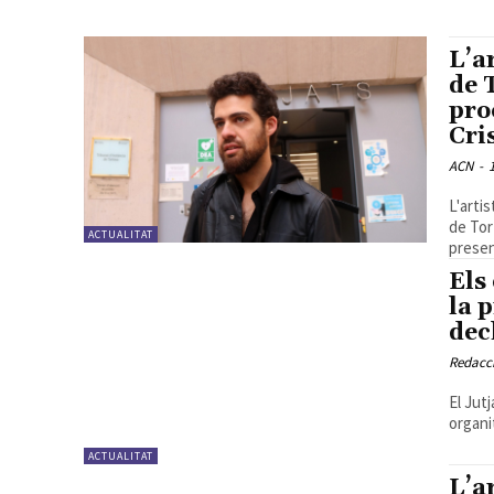
L’a
de 
pro
Cri
ACN
-
L'arti
de Tor
ACTUALITAT
presen
Els
la 
dec
Redacc
El Jut
organi
ACTUALITAT
L’a