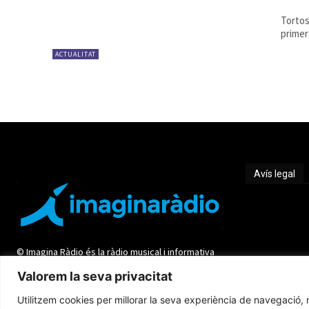
Tortos
primer
ACTUALITAT
Avís legal
Avís legal
© Imagina Ràdio és la ràdio musical i informativa
de les Terres de l'Ebre. Tot i ser una emissora
Valorem la seva privacitat
privada mantenim l'essència de servei públic per
oferir una informació de qualitat i de proximitat.
Utilitzem cookies per millorar la seva experiència de navegació, m