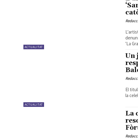
‘Sa
cat
Redacc
L'arti
denunc
'La Gra
ACTUALITAT
Un 
res
Bal
Redacc
El tit
la cel
ACTUALITAT
La 
res
Fòr
Redacc