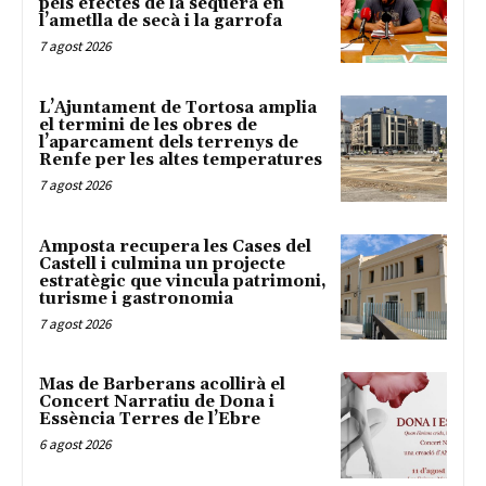
pels efectes de la sequera en
l’ametlla de secà i la garrofa
7 agost 2026
L’Ajuntament de Tortosa amplia
el termini de les obres de
l’aparcament dels terrenys de
Renfe per les altes temperatures
7 agost 2026
Amposta recupera les Cases del
Castell i culmina un projecte
estratègic que vincula patrimoni,
turisme i gastronomia
7 agost 2026
Mas de Barberans acollirà el
Concert Narratiu de Dona i
Essència Terres de l’Ebre
6 agost 2026