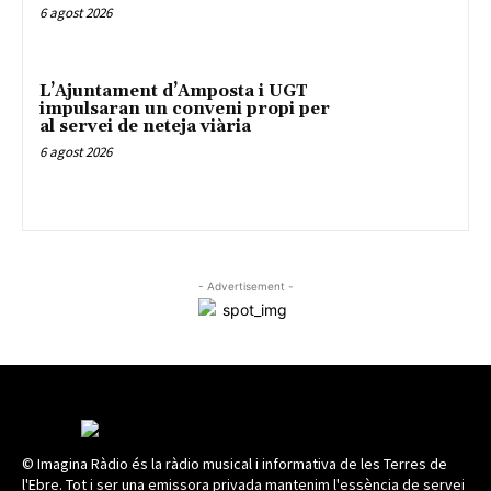
6 agost 2026
L’Ajuntament d’Amposta i UGT
impulsaran un conveni propi per
al servei de neteja viària
6 agost 2026
- Advertisement -
© Imagina Ràdio és la ràdio musical i informativa de les Terres de
l'Ebre. Tot i ser una emissora privada mantenim l'essència de servei