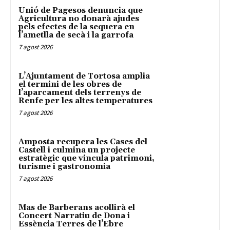
Unió de Pagesos denuncia que
Agricultura no donarà ajudes
pels efectes de la sequera en
l’ametlla de secà i la garrofa
7 agost 2026
L’Ajuntament de Tortosa amplia
el termini de les obres de
l’aparcament dels terrenys de
Renfe per les altes temperatures
7 agost 2026
Amposta recupera les Cases del
Castell i culmina un projecte
estratègic que vincula patrimoni,
turisme i gastronomia
7 agost 2026
Mas de Barberans acollirà el
Concert Narratiu de Dona i
Essència Terres de l’Ebre