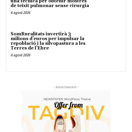
una tècnica per obtenir mostres
de teixit pulmonar sense cirurgia
6 agost 2026
SomRuralitats invertirà 3
milions d’euros per impulsar la
repoblació i la silvopastura a les
Terres de l’Ebre
6 agost 2026
- Advertisement -