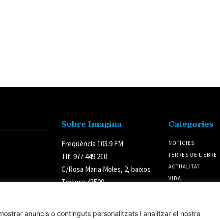
Sobre Imagina
Categories
Freqüència 103.9 FM
NOTÍCIES
TERRES DE L'EBRE
Tlf: 977 449 210
ACTUALITAT
C/Rosa Maria Moles, 2, baixos
VIDA
Tortosa 43500
CULTURA
Tarragona (Espanya)
POLÍTICA
ostrar anuncis o continguts personalitzats i analitzar el nostre