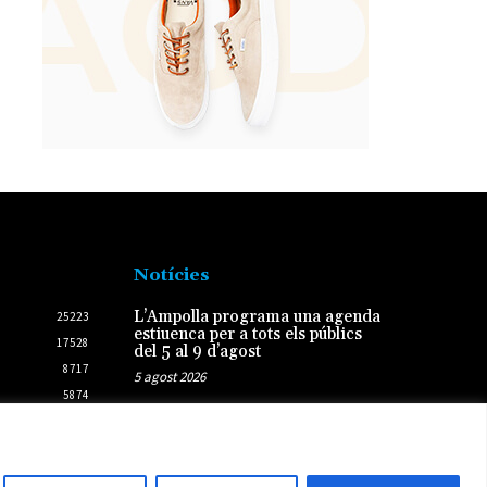
Notícies
L’Ampolla programa una agenda
25223
estiuenca per a tots els públics
17528
del 5 al 9 d’agost
8717
5 agost 2026
5874
2437
L’Ametlla de Mar i Palamós
preparen el 10è aniversari del
2431
seu agermanament
3 agost 2026