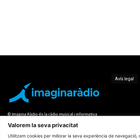
Avís legal
Avís legal
© Imagina Ràdio és la ràdio musical i informativa
de les Terres de l'Ebre. Tot i ser una emissora
Valorem la seva privacitat
privada mantenim l'essència de servei públic per
oferir una informació de qualitat i de proximitat.
Utilitzem cookies per millorar la seva experiència de navegació, m