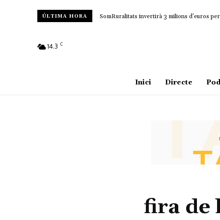
SomRuralitats invertirà 3 milions d’euros per 
ÚLTIMA HORA
C
14.3
Amposta
Inici
Directe
Pod
fira de