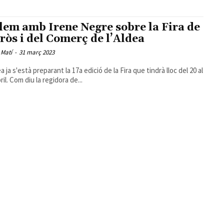
lem amb Irene Negre sobre la Fira de
rròs i del Comerç de l’Aldea
 Matí
-
31 març 2023
ea ja s'està preparant la 17a edició de la Fira que tindrà lloc del 20 al
ril. Com diu la regidora de...