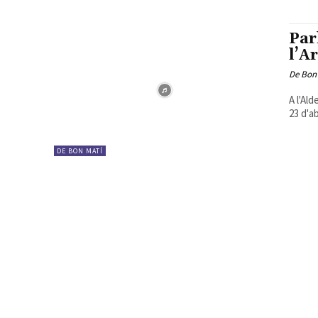
Par
l’A
De Bon
A l'Ald
23 d'ab
DE BON MATÍ