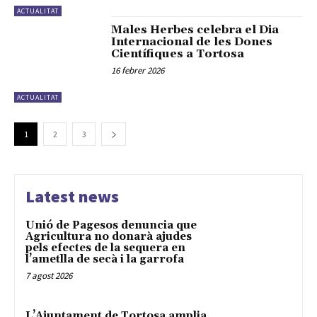
ACTUALITAT
Males Herbes celebra el Dia
Internacional de les Dones
Científiques a Tortosa
16 febrer 2026
ACTUALITAT
1
2
3
Latest news
Unió de Pagesos denuncia que
Agricultura no donarà ajudes
pels efectes de la sequera en
l’ametlla de secà i la garrofa
7 agost 2026
L’Ajuntament de Tortosa amplia