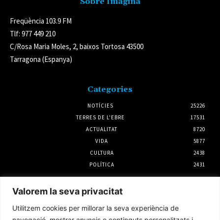
Sobre Imagina
Freqüència 103.9 FM
Tlf: 977 449 210
C/Rosa Maria Moles, 2, baixos Tortosa 43500
Tarragona (Espanya)
Categories
NOTÍCIES
25226
TERRES DE L'EBRE
17531
ACTUALITAT
8720
VIDA
5877
CULTURA
2438
POLÍTICA
2431
Notícies
Valorem la seva privacitat
L’Ajuntament de Tortosa defensa que
Utilitzem cookies per millorar la seva experiència de
l’ampliació de l’Auditori es va executar
conforme al contracte i la direcció d’obra
navegació, mostrar anuncis o continguts personalitzats i