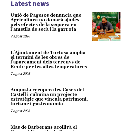
Latest news
Unió de Pagesos denuncia que
Agricultura no donarà ajudes
pels efectes de la sequera en
l’ametlla de secà i la garrofa
7 agost 2026
L’Ajuntament de Tortosa amplia
el termini de les obres de
l’aparcament dels terrenys de
Renfe per les altes temperatures
7 agost 2026
Amposta recupera les Cases del
Castell i culmina un projecte
estratègic que vincula patrimoni,
turisme i gastronomia
7 agost 2026
Mas de Barberans acollirà el