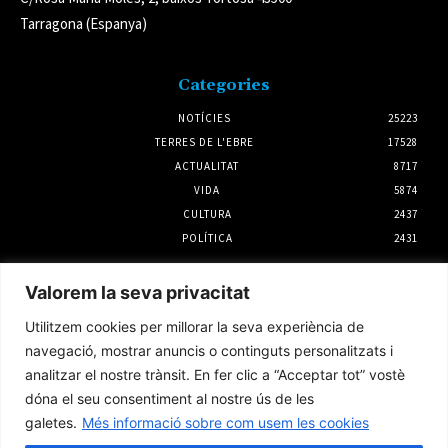
Tarragona (Espanya)
Categories
NOTÍCIES
25223
TERRES DE L'EBRE
17528
ACTUALITAT
8717
VIDA
5874
CULTURA
2437
POLÍTICA
2431
Notícies
Valorem la seva privacitat
Els plans d’ocupació comarcals de la
Utilitzem cookies per millorar la seva experiència de
Diputació arriben a 145 municipis de la
demarcació
navegació, mostrar anuncis o continguts personalitzats i
31 juliol 2026
analitzar el nostre trànsit. En fer clic a “Acceptar tot” vostè
dóna el seu consentiment al nostre ús de les
galetes.
Més informació sobre com usem les cookies
L’Ametlla de Mar i Palamós preparen el 10è
aniversari del seu agermanament