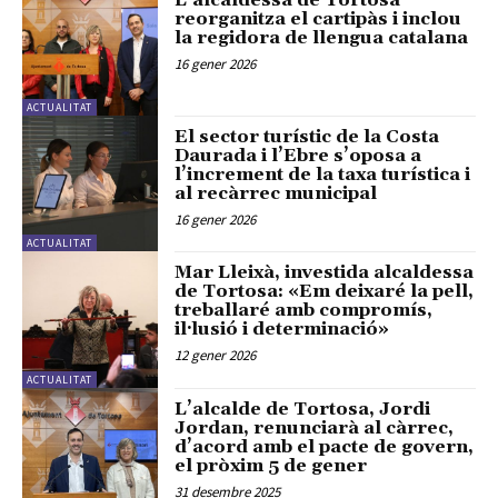
L’alcaldessa de Tortosa
reorganitza el cartipàs i inclou
la regidora de llengua catalana
16 gener 2026
ACTUALITAT
El sector turístic de la Costa
Daurada i l’Ebre s’oposa a
l’increment de la taxa turística i
al recàrrec municipal
16 gener 2026
ACTUALITAT
Mar Lleixà, investida alcaldessa
de Tortosa: «Em deixaré la pell,
treballaré amb compromís,
il·lusió i determinació»
12 gener 2026
ACTUALITAT
L’alcalde de Tortosa, Jordi
Jordan, renunciarà al càrrec,
d’acord amb el pacte de govern,
el pròxim 5 de gener
31 desembre 2025