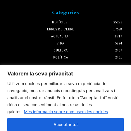
Categories
NOTÍCIES
25223
TERRES DE L'EBRE
17528
ACTUALITAT
8717
VIDA
5874
CULTURA
2437
POLÍTICA
2431
Notícies
Valorem la seva privacitat
Mor ofegat un home de 82 anys en una
Utilitzem cookies per millorar la seva experiència de
piscina privada de la Sénia
navegació, mostrar anuncis o continguts personalitzats i
31 juliol 2026
analitzar el nostre trànsit. En fer clic a “Acceptar tot” vostè
dóna el seu consentiment al nostre ús de les
galetes.
Més informació sobre com usem les cookies
Rasquera dona el tret de sortida a la Festa
Major de l’1 al 5 d’agost
Acceptar tot
31 juliol 2026