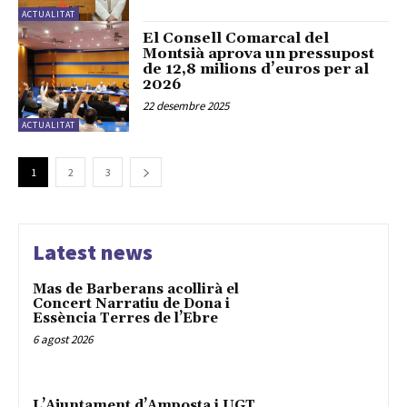
ACTUALITAT
El Consell Comarcal del
Montsià aprova un pressupost
de 12,8 milions d’euros per al
2026
22 desembre 2025
ACTUALITAT
1
2
3
Latest news
Mas de Barberans acollirà el
Concert Narratiu de Dona i
Essència Terres de l’Ebre
6 agost 2026
L’Ajuntament d’Amposta i UGT