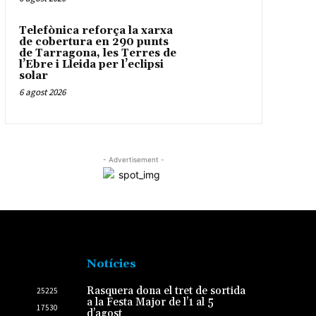
Telefònica reforça la xarxa
de cobertura en 290 punts
de Tarragona, les Terres de
l’Ebre i Lleida per l’eclipsi
solar
6 agost 2026
- Advertisement -
Notícies
Rasquera dona el tret de sortida
25225
a la Festa Major de l’1 al 5
17530
d’agost