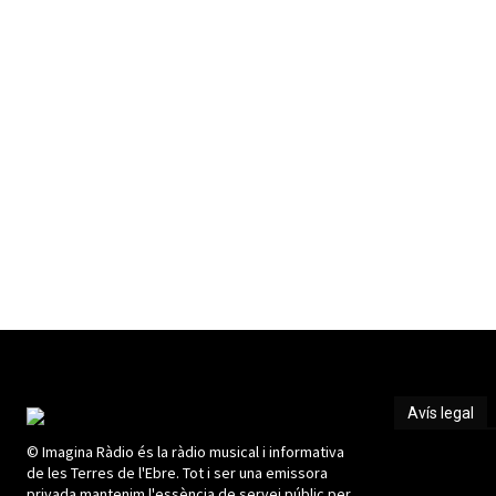
Avís legal
© Imagina Ràdio és la ràdio musical i informativa
Avís legal
de les Terres de l'Ebre. Tot i ser una emissora
privada mantenim l'essència de servei públic per