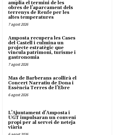
amplia el termini de les
obres de l’aparcament dels
terrenys de Renfe per les
altes temperatures
7 agost 2026
Amposta recupera les Cases
del Castell i culmina un
projecte estratègic que
vincula patrimoni, turisme i
gastronomia
7 agost 2026
Mas de Barberans acollirà el
Concert Narratiu de Dona i
Essència Terres de l’Ebre
6 agost 2026
L’Ajuntament d’Amposta i
UGT impulsaran un conveni
propi per al servei de neteja
viària
6 agost 2026