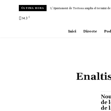
L’Ajuntament de Tortosa amplia el termini de
ÚLTIMA HORA
C
14.3
Amposta
Inici
Directe
Pod
Enalti
Nou
de 
de 