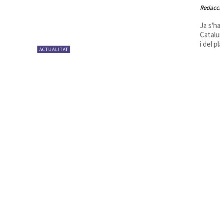
Redacc
Ja s'h
Catalu
i del p
ACTUALITAT