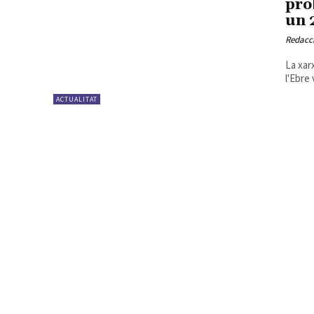
pro
un 
Redacc
La xar
l'Ebre
ACTUALITAT