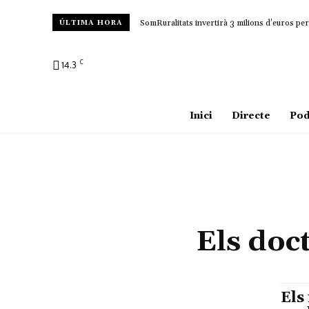
SomRuralitats invertirà 3 milions d’euros per 
ÚLTIMA HORA
C
14.3
Amposta
Inici
Directe
Pod
Els doc
Els