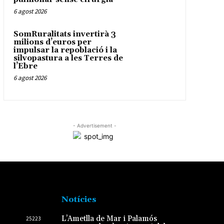
6 agost 2026
SomRuralitats invertirà 3
milions d’euros per
impulsar la repoblació i la
silvopastura a les Terres de
l’Ebre
6 agost 2026
- Advertisement -
Notícies
L’Ametlla de Mar i Palamós
25223