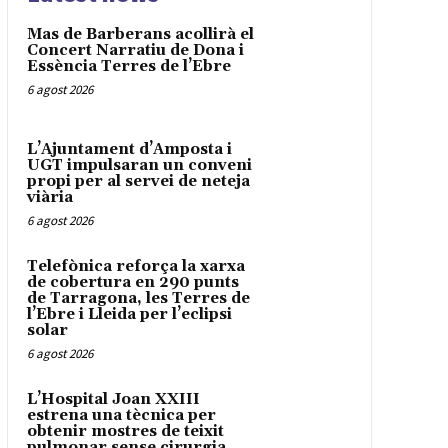
Mas de Barberans acollirà el
Concert Narratiu de Dona i
Essència Terres de l’Ebre
6 agost 2026
L’Ajuntament d’Amposta i
UGT impulsaran un conveni
propi per al servei de neteja
viària
6 agost 2026
Telefònica reforça la xarxa
de cobertura en 290 punts
de Tarragona, les Terres de
l’Ebre i Lleida per l’eclipsi
solar
6 agost 2026
L’Hospital Joan XXIII
estrena una tècnica per
obtenir mostres de teixit
pulmonar sense cirurgia