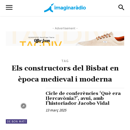
- Advertisement -
TAG
Els constructors del Bisbat en
època medieval i moderna
Cicle de conferències ‘Què era
Ilercavònia?’, avui, amb
l’historiador Jacobo Vidal
13 març 2025
DE BON MATÍ