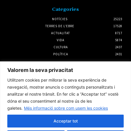
Categories
NOTÍCIES
25223
TERRES DE L'EBRE
17528
ACTUALITAT
8717
VIDA
5874
CULTURA
2437
POLÍTICA
2431
Notícies
Valorem la seva privacitat
Amposta es prepara per viure l’eclipsi solar
Utilitzem cookies per millorar la seva experiència de
total amb un ampli dispositiu
navegació, mostrar anuncis o continguts personalitzats i
1 agost 2026
analitzar el nostre trànsit. En fer clic a “Acceptar tot” vostè
dóna el seu consentiment al nostre ús de les
galetes.
Més informació sobre com usem les cookies
L’Ebrefolk Roquetes dedicarà l’11a edició a la
unió de la música tradicional andalusa i la
jota versada
Acceptar tot
3 agost 2026