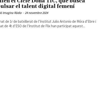
llen el Cicle Dona TIC, que busca
ulsar el talent digital femení
ió Imagina Ràdio
-
24 novembre 2024
nat de 1r de batxillerat de l’Institut Julio Antonio de Móra d’Ebre i
nat de 4t d’ESO de l’Institut de Flix han participat aquest...