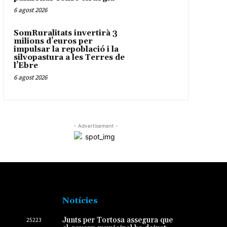
6 agost 2026
SomRuralitats invertirà 3
milions d’euros per
impulsar la repoblació i la
silvopastura a les Terres de
l’Ebre
6 agost 2026
- Advertisement -
Notícies
Junts per Tortosa assegura que
25223