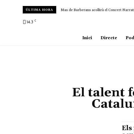
Mas de Barberans acollirà el Concert Narrat
ÚLTIMA HORA
C
14.3
Amposta
Inici
Directe
Pod
El talent 
Catalu
Els