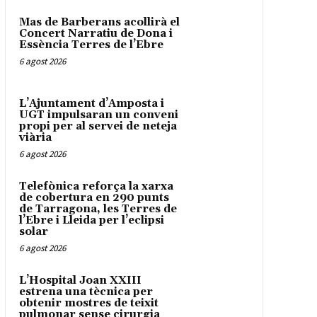
Mas de Barberans acollirà el
Concert Narratiu de Dona i
Essència Terres de l’Ebre
6 agost 2026
L’Ajuntament d’Amposta i
UGT impulsaran un conveni
propi per al servei de neteja
viària
6 agost 2026
Telefònica reforça la xarxa
de cobertura en 290 punts
de Tarragona, les Terres de
l’Ebre i Lleida per l’eclipsi
solar
6 agost 2026
L’Hospital Joan XXIII
estrena una tècnica per
obtenir mostres de teixit
pulmonar sense cirurgia