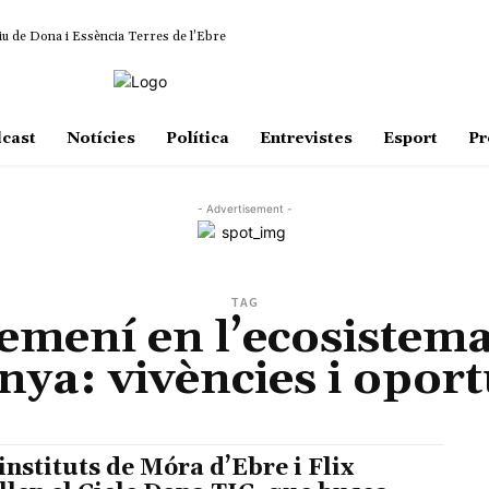
iu de Dona i Essència Terres de l’Ebre
cast
Notícies
Política
Entrevistes
Esport
Pr
- Advertisement -
TAG
femení en l’ecosistema
nya: vivències i oport
 instituts de Móra d’Ebre i Flix