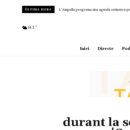
L’Ampolla programa una agenda estiuenca per a
ÚLTIMA HORA
C
14.3
Amposta
Inici
Directe
Pod
durant la s