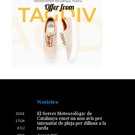
Notícies
El Servei Meteorològic de
25218
Catalunya emet un nou avís per
17524
intensitat de pluja per dilluns a la
tarda
8712