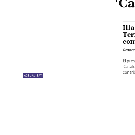
'Ca
Ill
Ter
com
Redacc
El pre
'Catal
contrib
ACTUALITAT