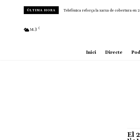
Telefònica reforça la xarxa de cobertura en 29
ÚLTIMA HORA
C
14.3
Amposta
Inici
Directe
Pod
El 