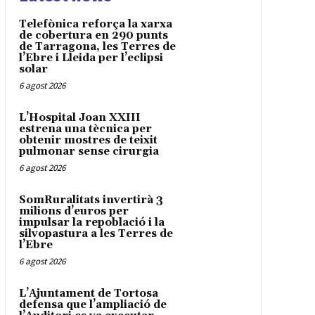
Telefònica reforça la xarxa
de cobertura en 290 punts
de Tarragona, les Terres de
l’Ebre i Lleida per l’eclipsi
solar
6 agost 2026
L’Hospital Joan XXIII
estrena una tècnica per
obtenir mostres de teixit
pulmonar sense cirurgia
6 agost 2026
SomRuralitats invertirà 3
milions d’euros per
impulsar la repoblació i la
silvopastura a les Terres de
l’Ebre
6 agost 2026
L’Ajuntament de Tortosa
defensa que l’ampliació de