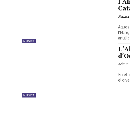
l’A
Cat
Redacc
Aquest
l'Ebre
anul·la
MÚSICA
L’A
d’O
admin
En el m
el dive
MÚSICA