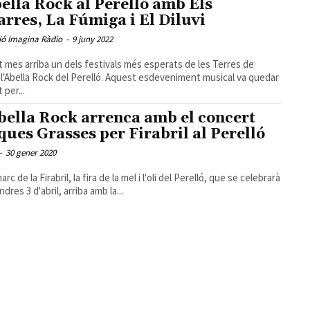
bella Rock al Perelló amb Els
arres, La Fúmiga i El Diluvi
ió Imagina Ràdio
-
9 juny 2022
 mes arriba un dels festivals més esperats de les Terres de
, l'Abella Rock del Perelló. Aquest esdeveniment musical va quedar
t per...
bella Rock arrenca amb el concert
ques Grasses per Firabril al Perelló
-
30 gener 2020
arc de la Firabril, la fira de la mel i l'oli del Perelló, que se celebrarà
ndres 3 d'abril, arriba amb la...