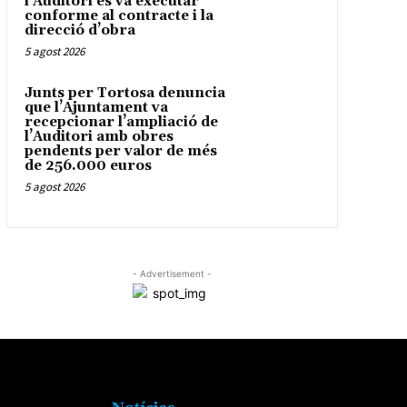
l’Auditori es va executar
conforme al contracte i la
direcció d’obra
5 agost 2026
Junts per Tortosa denuncia
que l’Ajuntament va
recepcionar l’ampliació de
l’Auditori amb obres
pendents per valor de més
de 256.000 euros
5 agost 2026
- Advertisement -