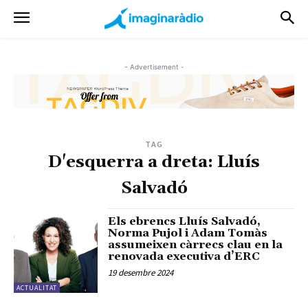
- Advertisement -
TAG
D'esquerra a dreta: Lluís
Salvadó
Els ebrencs Lluís Salvadó,
Norma Pujol i Adam Tomàs
assumeixen càrrecs clau en la
renovada executiva d’ERC
19 desembre 2024
ACTUALITAT