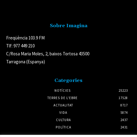
Avís legal
Sobre Imagina
Freqüència 103.9 FM
Tlf: 977 449 210
C/Rosa Maria Moles, 2, baixos Tortosa 43500
Tarragona (Espanya)
Categories
NOTÍCIES
25223
TERRES DE L'EBRE
17528
ACTUALITAT
8717
VIDA
5874
CULTURA
2437
POLÍTICA
2431