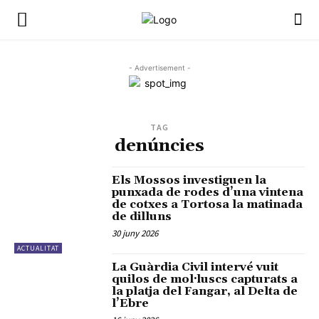
- Advertisement -
TAG
denúncies
Els Mossos investiguen la
punxada de rodes d’una vintena
de cotxes a Tortosa la matinada
de dilluns
30 juny 2026
ACTUALITAT
La Guàrdia Civil intervé vuit
quilos de mol·luscs capturats a
la platja del Fangar, al Delta de
l’Ebre