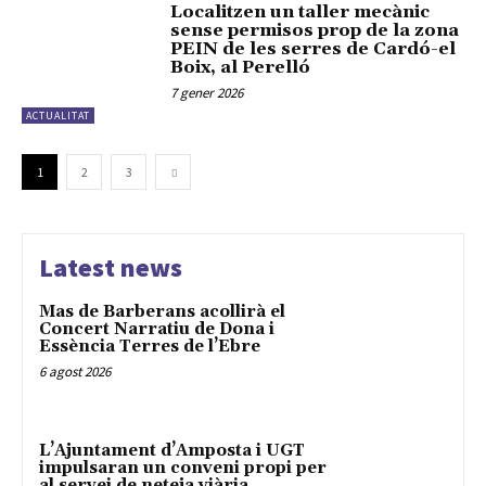
Localitzen un taller mecànic
sense permisos prop de la zona
PEIN de les serres de Cardó-el
Boix, al Perelló
7 gener 2026
ACTUALITAT
1
2
3
Latest news
Mas de Barberans acollirà el
Concert Narratiu de Dona i
Essència Terres de l’Ebre
6 agost 2026
L’Ajuntament d’Amposta i UGT
impulsaran un conveni propi per
al servei de neteja viària