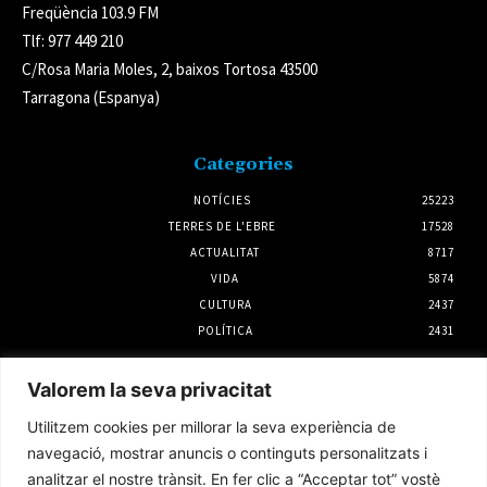
Freqüència 103.9 FM
Tlf: 977 449 210
C/Rosa Maria Moles, 2, baixos Tortosa 43500
Tarragona (Espanya)
Categories
NOTÍCIES
25223
TERRES DE L'EBRE
17528
ACTUALITAT
8717
VIDA
5874
CULTURA
2437
POLÍTICA
2431
Notícies
Valorem la seva privacitat
L’Ajuntament d’Amposta i UGT impulsaran
Utilitzem cookies per millorar la seva experiència de
un conveni propi per al servei de neteja
viària
navegació, mostrar anuncis o continguts personalitzats i
6 agost 2026
analitzar el nostre trànsit. En fer clic a “Acceptar tot” vostè