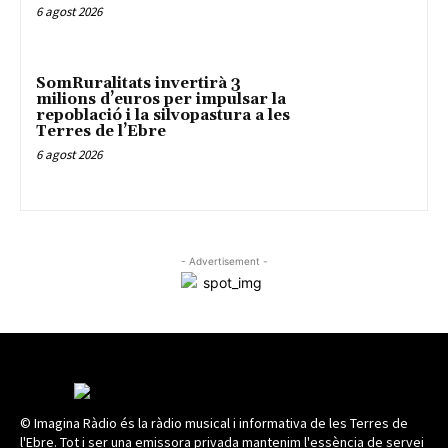
6 agost 2026
SomRuralitats invertirà 3
milions d’euros per impulsar la
repoblació i la silvopastura a les
Terres de l’Ebre
6 agost 2026
- Advertisement -
© Imagina Ràdio és la ràdio musical i informativa de les Terres de
l'Ebre. Tot i ser una emissora privada mantenim l'essència de servei