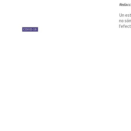
Redacc
Un est
no són
l'efect
COVID-19