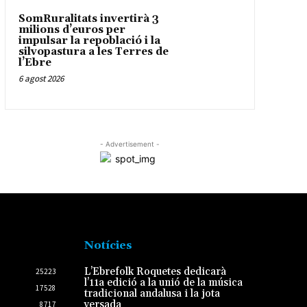
SomRuralitats invertirà 3
milions d’euros per
impulsar la repoblació i la
silvopastura a les Terres de
l’Ebre
6 agost 2026
- Advertisement -
Notícies
L’Ebrefolk Roquetes dedicarà
25223
l’11a edició a la unió de la música
17528
tradicional andalusa i la jota
versada
8717