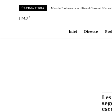
Mas de Barberans acollirà el Concert Narrat
ÚLTIMA HORA
C
14.3
Amposta
Inici
Directe
Pod
Les
seg
esc