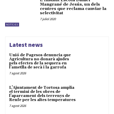
L’Institut Escola Daniel
Mangrané de Jesús, un dels
centres que reclama canviar la
selectivitat
7 juliol 2020
NOTÍCIES
Latest news
Unió de Pagesos denuncia que
Agricultura no donarà ajudes
pels efectes de la sequera en
l’ametlla de secà i la garrofa
7 agost 2026
L’Ajuntament de Tortosa amplia
el termini de les obres de
l’aparcament dels terrenys de
Renfe per les altes temperatures
7 agost 2026