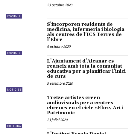
23 octubre 2020
COVID-19
S’incorporen residents de
medicina, infermeria i biologia
als centres de l’ICS Terres de
l’Ebre
9 octubre 2020
COVID-19
L’Ajuntament d’Alcanar es
reuneix amb tota la comunitat
educativa per a planificar l’inici
de curs
9 setembre 2020
NOTÍCIES
Tretze artistes creen
audiovisuals per a centres
ebrencs en el cicle «Ebre, Art i
Patrimoni»
23 juliol 2020
CULTURA