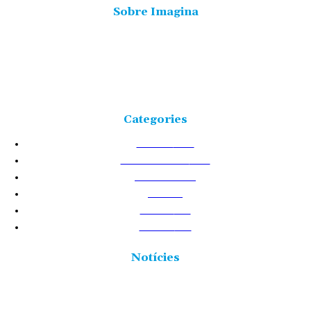
Sobre Imagina
Freqüència 103.9 FM
Tlf: 977 449 210
C/Rosa Maria Moles, 2, baixos Tortosa 43500
Tarragona (Espanya)
Categories
NOTÍCIES
25226
TERRES DE L'EBRE
17531
ACTUALITAT
8720
VIDA
5877
CULTURA
2438
POLÍTICA
2431
Notícies
Regular el vehicle privat té el suport dels turistes del delta de
l’Ebre si beneficia l’espai natural