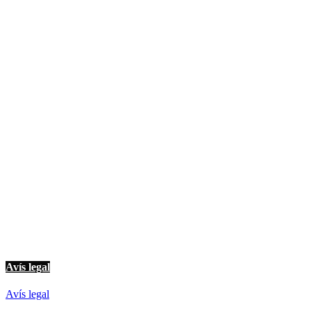
© Imagina Ràdio és la ràdio musical i informativa de les Terres de l'Ebre.
Tot i ser una emissora privada mantenim l'essència de servei públic per
oferir una informació de qualitat i de proximitat.
Avís legal
Avís legal