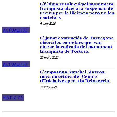
L’última resolució pel monument
franquista aixeca la suspensió del
recurs per la llicència però no les
cautelars
4 juny 2026
ACTUALITAT
El jutjat contenciós de Tarragona
aixeca les cautelars que van
aturar la retirada del monument
franquista de Tortosa
28 maig 2026
ACTUALITAT
L’ampostina Annabel Marcos,
nova directora del Centre
d’Iniciatives per a la Reinserció
15 juny 2021
NOTÍCIES