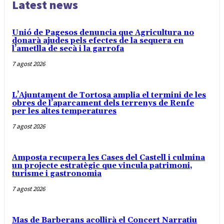
Latest news
Unió de Pagesos denuncia que Agricultura no
donarà ajudes pels efectes de la sequera en
l’ametlla de secà i la garrofa
7 agost 2026
L’Ajuntament de Tortosa amplia el termini de les
obres de l’aparcament dels terrenys de Renfe
per les altes temperatures
7 agost 2026
Amposta recupera les Cases del Castell i culmina
un projecte estratègic que vincula patrimoni,
turisme i gastronomia
7 agost 2026
Mas de Barberans acollirà el Concert Narratiu