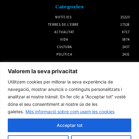
Categories
NOTÍCIES
25223
TERRES DE L'EBRE
17528
ACTUALITAT
8717
VIDA
5874
CULTURA
2437
POLÍTICA
2431
Notícies
Valorem la seva privacitat
L’Ampolla programa una agenda estiuenca
Utilitzem cookies per millorar la seva experiència de
per a tots els públics del 5 al 9 d’agost
navegació, mostrar anuncis o continguts personalitzats i
5 agost 2026
analitzar el nostre trànsit. En fer clic a “Acceptar tot” vostè
dóna el seu consentiment al nostre ús de les
galetes.
Més informació sobre com usem les cookies
Ecologistes en Acció critica que el CSN
obvia qüestions com la seguretat en l’aval de
la pròrroga d’Almaraz
Acceptar tot
5 agost 2026