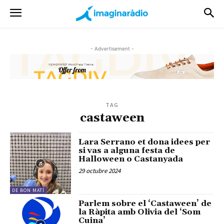
- Advertisement -
TAG
castaween
Lara Serrano et dona idees per
si vas a alguna festa de
Halloween o Castanyada
29 octubre 2024
DE BON MATÍ
Parlem sobre el ‘Castaween’ de
la Ràpita amb Olivia del ‘Som
Cuina’