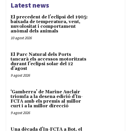
Latest news
El precedent de l’eclipsi del 1905:
baixada de temperatura, vent,
nuvolositat i comportament
anòmal dels animals
10 agost 2026
El Parc Natural dels Ports
tancarà els accessos motoritzats
durant l’eclipsi solar del 12
d’agost
9 agost 2026
‘Gamberra’ de Marine Auclair
triomfa a la desena edició d’In-
FCTA amb els premis al millor
curt i a la millor direcció
9 agost 2026
Una dècada d’In-FCTA a Bot, el