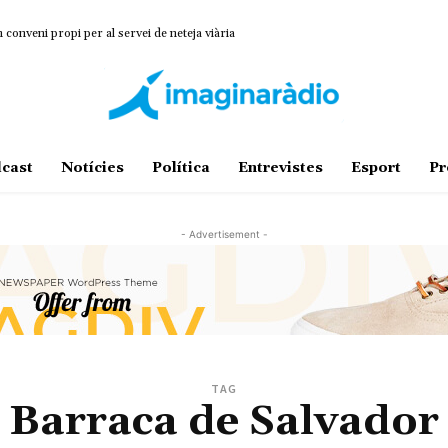
onveni propi per al servei de neteja viària
cast
Notícies
Política
Entrevistes
Esport
Pr
- Advertisement -
TAG
Barraca de Salvador