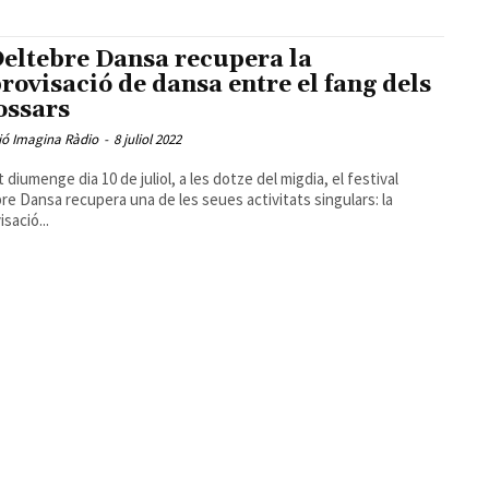
Deltebre Dansa recupera la
rovisació de dansa entre el fang dels
ossars
ió Imagina Ràdio
-
8 juliol 2022
 diumenge dia 10 de juliol, a les dotze del migdia, el festival
re Dansa recupera una de les seues activitats singulars: la
sació...