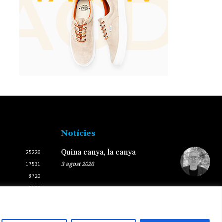
Notícies
Quina canya, la canya
25226
3 agost 2026
17531
8720
5877
L’Ametlla de Mar i Palamós
2438
preparen el 10è aniversari del
2431
seu agermanament