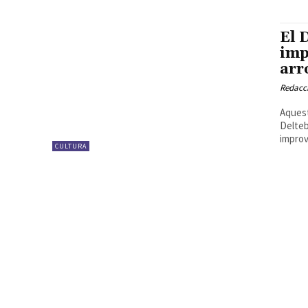
El 
imp
arr
Redacc
Aquest
Delteb
improvi
CULTURA