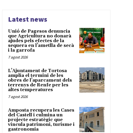
Latest news
Unió de Pagesos denuncia
que Agricultura no donarà
ajudes pels efectes de la
sequera en l’ametlla de secà
i la garrofa
7 agost 2026
L’Ajuntament de Tortosa
amplia el termini de les
obres de l’aparcament dels
terrenys de Renfe per les
altes temperatures
7 agost 2026
Amposta recupera les Cases
del Castell i culmina un
projecte estratègic que
vincula patrimoni, turisme i
gastronomia