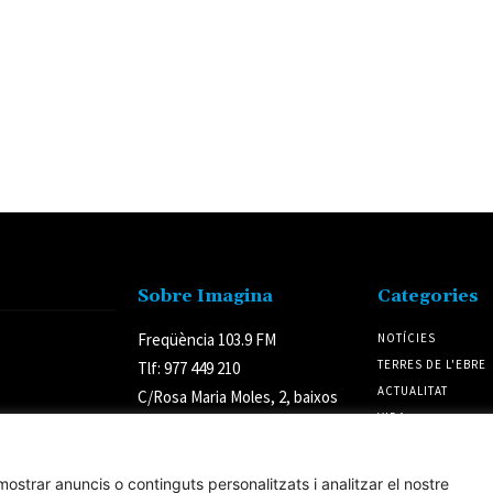
Sobre Imagina
Categories
Freqüència 103.9 FM
NOTÍCIES
TERRES DE L'EBRE
Tlf: 977 449 210
ACTUALITAT
C/Rosa Maria Moles, 2, baixos
VIDA
Tortosa 43500
CULTURA
Tarragona (Espanya)
POLÍTICA
ostrar anuncis o continguts personalitzats i analitzar el nostre