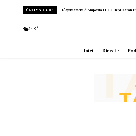
L’Ajuntament d’Amposta i UGT impulsaran un c
ÚLTIMA HORA
C
14.3
Amposta
Inici
Directe
Pod