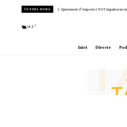
L’Ajuntament d’Amposta i UGT impulsaran un c
ÚLTIMA HORA
C
14.3
Amposta
Inici
Directe
Pod