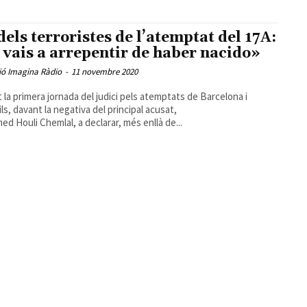
dels terroristes de l’atemptat del 17A:
 vais a arrepentir de haber nacido»
ió Imagina Ràdio
-
11 novembre 2020
 la primera jornada del judici pels atemptats de Barcelona i
ls, davant la negativa del principal acusat,
d Houli Chemlal, a declarar, més enllà de...