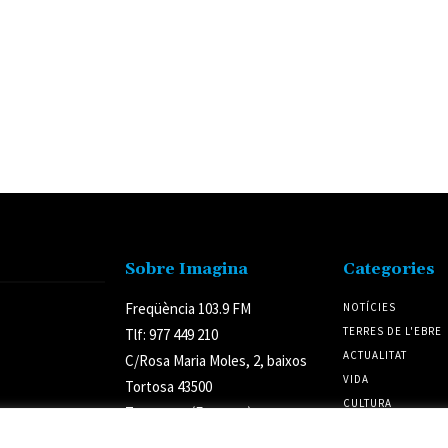
Sobre Imagina
Categories
Freqüència 103.9 FM
NOTÍCIES
TERRES DE L'EBRE
Tlf: 977 449 210
ACTUALITAT
C/Rosa Maria Moles, 2, baixos
VIDA
Tortosa 43500
CULTURA
Tarragona (Espanya)
POLÍTICA