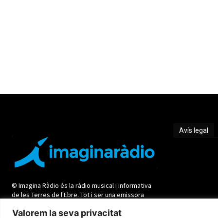
Avís legal
Avís legal
© Imagina Ràdio és la ràdio musical i informativa
de les Terres de l'Ebre. Tot i ser una emissora
privada mantenim l'essència de servei públic per
Valorem la seva privacitat
oferir una informació de qualitat i de proximitat.