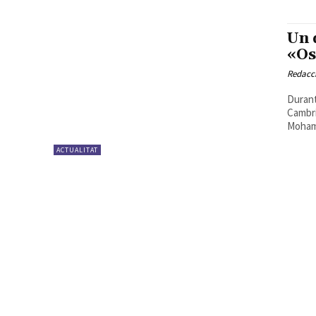
Un 
«Os
Redacc
Durant
Cambri
Mohame
ACTUALITAT