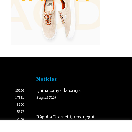
Notícies
Quina canya, la canya
25226
3 agost 2026
17531
8720
5877
Ràpid a Domicili, reconegut
2438
com el projecte amb més
2431
potencial del Programa
d’Incubació d’Start-ups de la