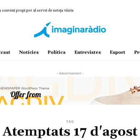
onveni propi per al servei de neteja viària
cast
Notícies
Política
Entrevistes
Esport
Pr
- Advertisement -
TAG
Atemptats 17 d'agost