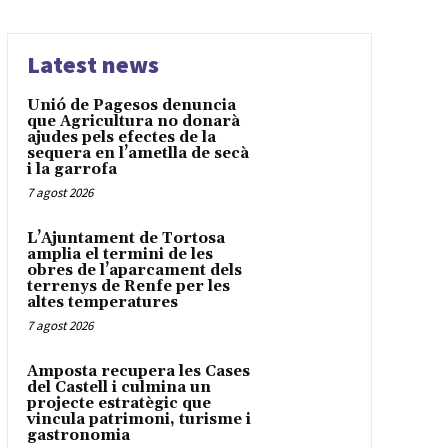
Latest news
Unió de Pagesos denuncia
que Agricultura no donarà
ajudes pels efectes de la
sequera en l’ametlla de secà
i la garrofa
7 agost 2026
L’Ajuntament de Tortosa
amplia el termini de les
obres de l’aparcament dels
terrenys de Renfe per les
altes temperatures
7 agost 2026
Amposta recupera les Cases
del Castell i culmina un
projecte estratègic que
vincula patrimoni, turisme i
gastronomia