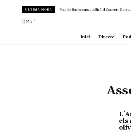
Mas de Barberans acollirà el Concert Narrat
ÚLTIMA HORA
C
14.3
Amposta
Inici
Directe
Pod
Asso
L’A
els 
oli