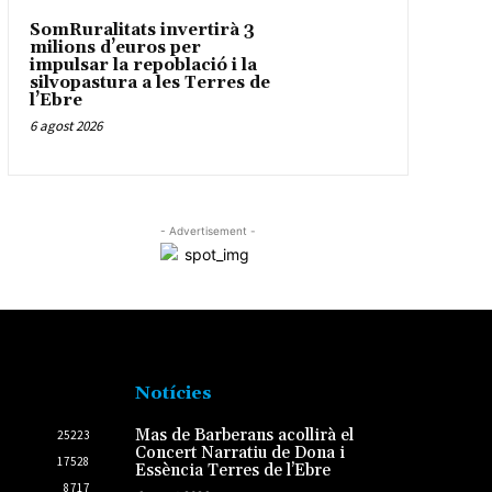
SomRuralitats invertirà 3
milions d’euros per
impulsar la repoblació i la
silvopastura a les Terres de
l’Ebre
6 agost 2026
- Advertisement -
Notícies
Mas de Barberans acollirà el
25223
Concert Narratiu de Dona i
17528
Essència Terres de l’Ebre
8717