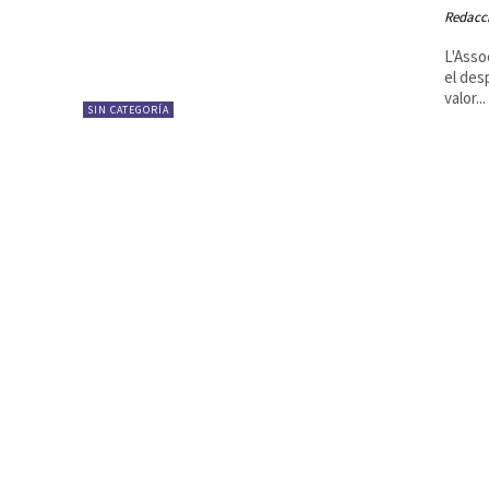
Redacc
L'Asso
el des
valor...
SIN CATEGORÍA