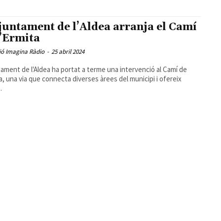
juntament de l’Aldea arranja el Camí
l’Ermita
ió Imagina Ràdio
-
25 abril 2024
tament de l'Aldea ha portat a terme una intervenció al Camí de
ta, una via que connecta diverses àrees del municipi i ofereix
.