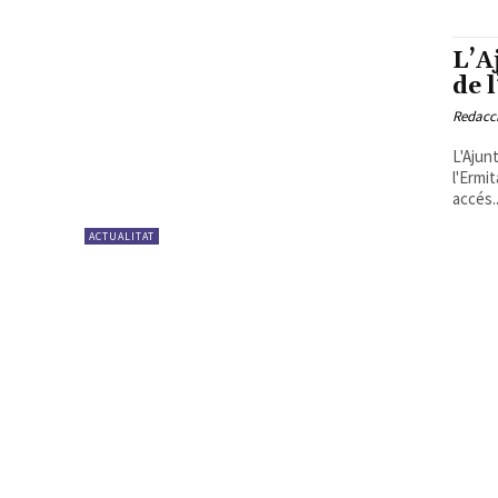
L’A
de 
Redacc
L'Ajun
l'Ermi
accés..
ACTUALITAT