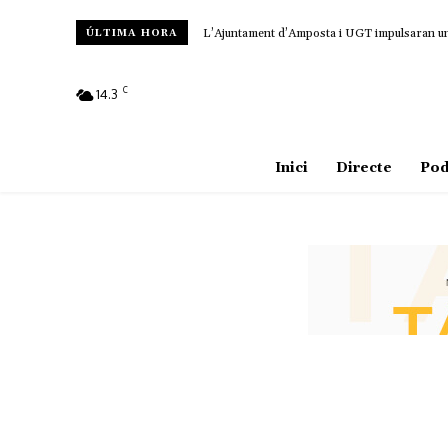
L’Ajuntament d’Amposta i UGT impulsaran un c
ÚLTIMA HORA
C
14.3
Amposta
Inici
Directe
Pod