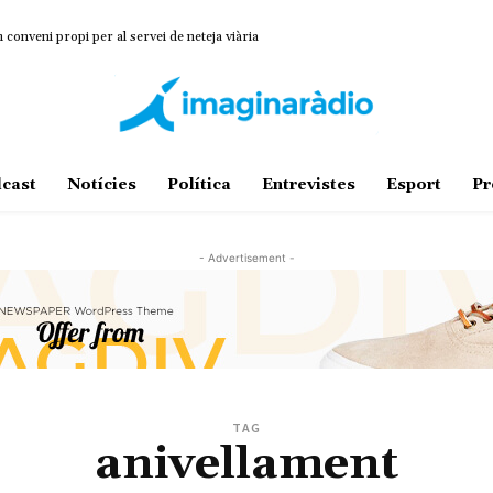
onveni propi per al servei de neteja viària
cast
Notícies
Política
Entrevistes
Esport
Pr
- Advertisement -
TAG
anivellament