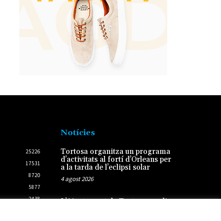
Notícies
Tortosa organitza un programa
25226
d’activitats al fortí d’Orleans per
17531
a la tarda de l’eclipsi solar
8720
4 agost 2026
5877
2438
L’Ajuntament de Tortosa amplia
el termini de les obres de
2431
l’aparcament dels terrenys de