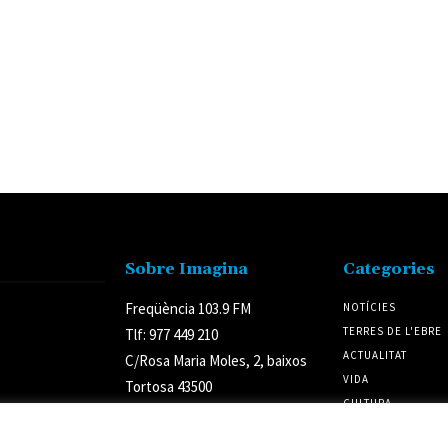
Sobre Imagina
Categories
Freqüència 103.9 FM
NOTÍCIES
TERRES DE L'EBRE
Tlf: 977 449 210
ACTUALITAT
C/Rosa Maria Moles, 2, baixos
VIDA
Tortosa 43500
CULTURA
Tarragona (Espanya)
POLÍTICA