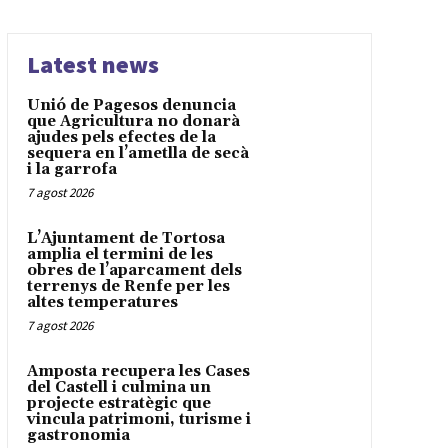
Latest news
Unió de Pagesos denuncia
que Agricultura no donarà
ajudes pels efectes de la
sequera en l’ametlla de secà
i la garrofa
7 agost 2026
L’Ajuntament de Tortosa
amplia el termini de les
obres de l’aparcament dels
terrenys de Renfe per les
altes temperatures
7 agost 2026
Amposta recupera les Cases
del Castell i culmina un
projecte estratègic que
vincula patrimoni, turisme i
gastronomia