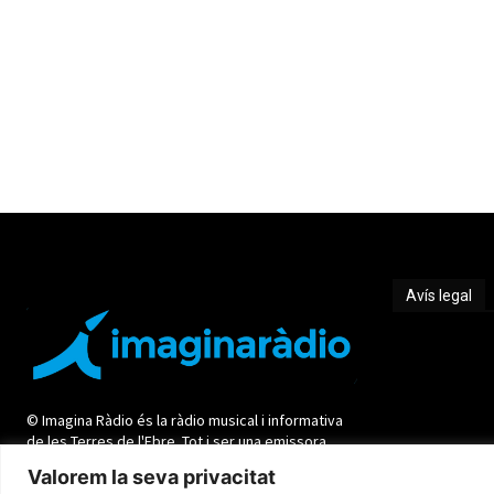
Avís legal
Avís legal
© Imagina Ràdio és la ràdio musical i informativa
de les Terres de l'Ebre. Tot i ser una emissora
privada mantenim l'essència de servei públic per
Valorem la seva privacitat
oferir una informació de qualitat i de proximitat.