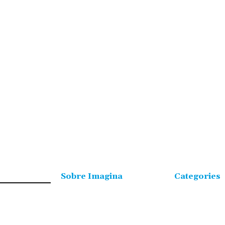
Sobre Imagina
Categories
NOTÍCIES
Freqüència 103.9 FM
TERRES DE L'EBRE
Tlf: 977 449 210
ACTUALITAT
C/Rosa Maria Moles, 2, baixos
VIDA