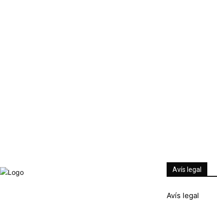
Avís legal
© Imagina Ràdio és la ràdio musical i informativa de
Avís legal
les Terres de l'Ebre. Tot i ser una emissora privada
mantenim l'essència de servei públic per oferir una
informació de qualitat i de proximitat.