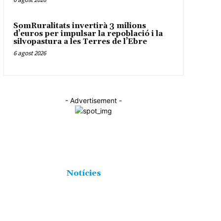
SomRuralitats invertirà 3 milions
d’euros per impulsar la repoblació i la
silvopastura a les Terres de l’Ebre
6 agost 2026
- Advertisement -
Notícies
25223
Junts per Tortosa assegura que el govern
17528
municipal ha deixat perdre tres noves
subvencions
8717
31 juliol 2026
5874