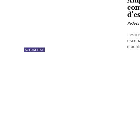
Amp
com
d’e
Redacc
Les in
escena
modalit
ACTUALITAT