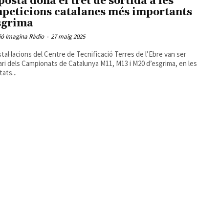
osta dona el tret de sortida a les
peticions catalanes més importants
sgrima
ió Imagina Ràdio
-
27 maig 2025
stal·lacions del Centre de Tecnificació Terres de l’Ebre van ser
ri dels Campionats de Catalunya M11, M13 i M20 d’esgrima, en les
ats...