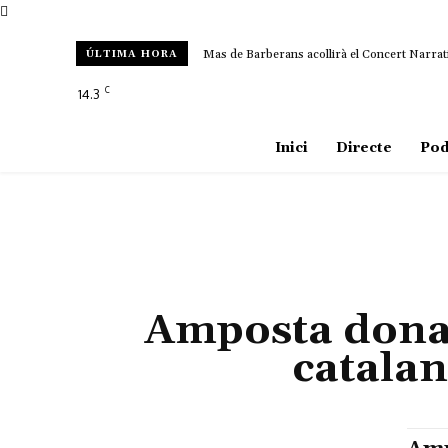
Mas de Barberans acollirà el Concert Narrat
ÚLTIMA HORA
C
14.3
Amposta
Inici
Directe
Pod
Amposta dona e
catala