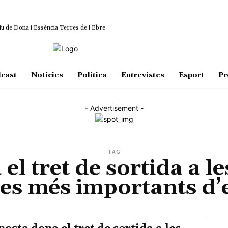
iu de Dona i Essència Terres de l’Ebre
cast
Notícies
Política
Entrevistes
Esport
Pr
- Advertisement -
TAG
l tret de sortida a l
nes més importants d’