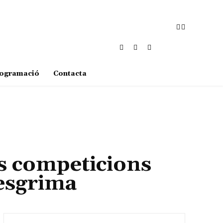
ogramació
Contacta
es competicions
esgrima