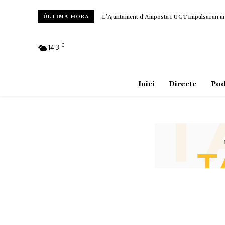
L’Ajuntament d’Amposta i UGT impulsaran un c
ÚLTIMA HORA
C
14.3
Amposta
Inici
Directe
Pod