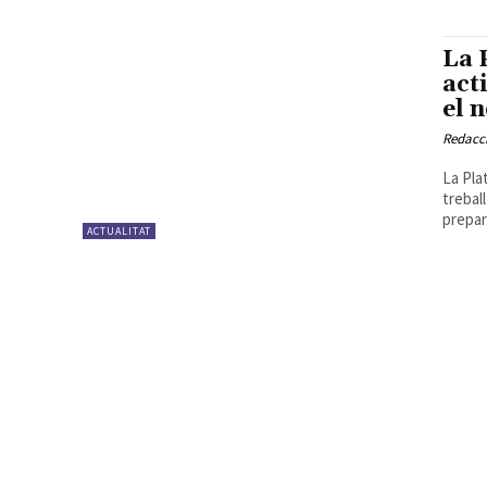
La 
act
el 
Redacc
La Pla
trebal
prepar
ACTUALITAT