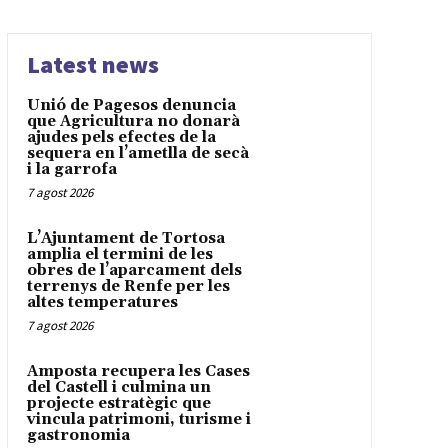
Latest news
Unió de Pagesos denuncia
que Agricultura no donarà
ajudes pels efectes de la
sequera en l’ametlla de secà
i la garrofa
7 agost 2026
L’Ajuntament de Tortosa
amplia el termini de les
obres de l’aparcament dels
terrenys de Renfe per les
altes temperatures
7 agost 2026
Amposta recupera les Cases
del Castell i culmina un
projecte estratègic que
vincula patrimoni, turisme i
gastronomia