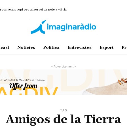
onveni propi per al servei de neteja viària
cast
Notícies
Política
Entrevistes
Esport
Pr
- Advertisement -
TAG
Amigos de la Tierra