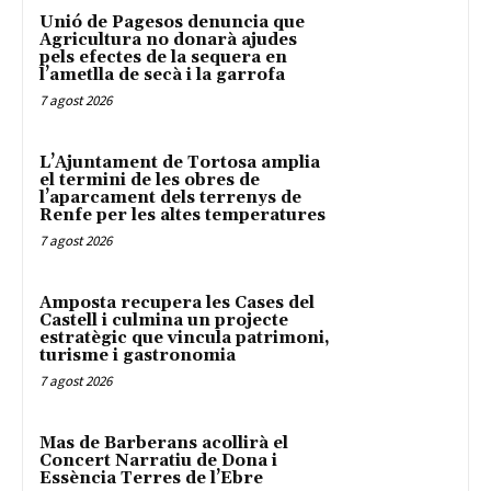
Unió de Pagesos denuncia que
Agricultura no donarà ajudes
pels efectes de la sequera en
l’ametlla de secà i la garrofa
7 agost 2026
L’Ajuntament de Tortosa amplia
el termini de les obres de
l’aparcament dels terrenys de
Renfe per les altes temperatures
7 agost 2026
Amposta recupera les Cases del
Castell i culmina un projecte
estratègic que vincula patrimoni,
turisme i gastronomia
7 agost 2026
Mas de Barberans acollirà el
Concert Narratiu de Dona i
Essència Terres de l’Ebre