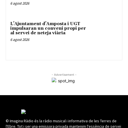
6 agost 2026
L’Ajuntament d’Amposta i UGT
impulsaran un conveni propi per
al servei de neteja viària
6 agost 2026
- Advertisement -
© Imagina Ràdio és la ràdio musical i informativa de les Terres de
l'Ebre. Tot i ser una emissora privada mantenim l'essència de servei