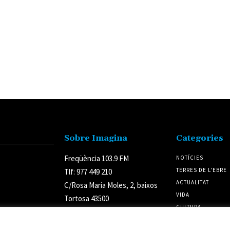
Sobre Imagina
Categories
Freqüència 103.9 FM
NOTÍCIES
TERRES DE L'EBRE
Tlf: 977 449 210
ACTUALITAT
C/Rosa Maria Moles, 2, baixos
VIDA
Tortosa 43500
CULTURA
Tarragona (Espanya)
POLÍTICA