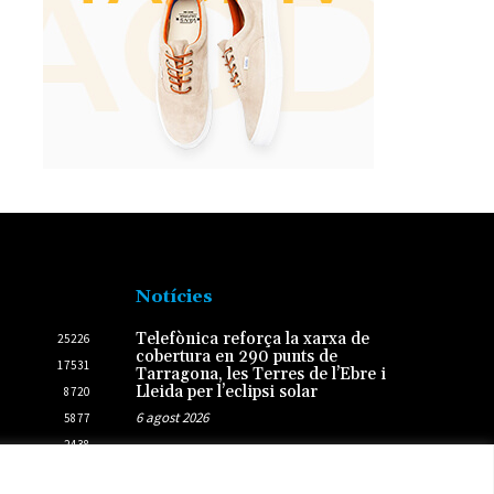
Notícies
Telefònica reforça la xarxa de
25226
cobertura en 290 punts de
17531
Tarragona, les Terres de l’Ebre i
Lleida per l’eclipsi solar
8720
6 agost 2026
5877
2438
Francesc Barbero repetirà com
2431
a candidat d’ERC – Entesa per