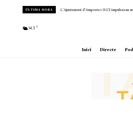
L’Ajuntament d’Amposta i UGT impulsaran un c
ÚLTIMA HORA
C
14.3
Amposta
Inici
Directe
Pod