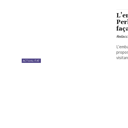
L’e
Per
faça
Redacc
L'emba
propos
visitan
ACTUALITAT