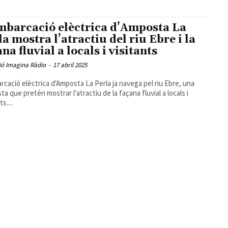
mbarcació elèctrica d’Amposta La
la mostra l’atractiu del riu Ebre i la
na fluvial a locals i visitants
ió Imagina Ràdio
-
17 abril 2025
rcació elèctrica d'Amposta La Perla ja navega pel riu Ebre, una
ta que pretén mostrar l'atractiu de la façana fluvial a locals i
ts....