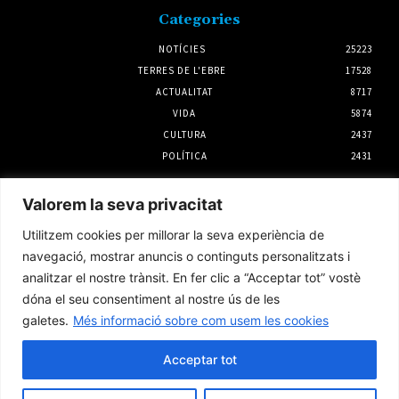
Categories
NOTÍCIES
25223
TERRES DE L'EBRE
17528
ACTUALITAT
8717
VIDA
5874
CULTURA
2437
POLÍTICA
2431
Notícies
Valorem la seva privacitat
Noves troballes sobre la pesca en època iber
Utilitzem cookies per millorar la seva experiència de
a l’Antic d’Amposta
navegació, mostrar anuncis o continguts personalitzats i
31 juliol 2026
analitzar el nostre trànsit. En fer clic a “Acceptar tot” vostè
dóna el seu consentiment al nostre ús de les
galetes.
Més informació sobre com usem les cookies
Junts per Tortosa assegura que el govern
municipal ha deixat perdre tres noves
subvencions
Acceptar tot
31 juliol 2026