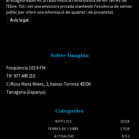
© Imagina Ràdio és la ràdio musical i informativa de les Terres de
l'Ebre. Tot i ser una emissora privada mantenim l'essència de servei
públic per oferir una informació de qualitat i de proximitat.
Avís legal
Avís legal
Sobre Imagina
Freqüència 103.9 FM
Tlf: 977 449 210
C/Rosa Maria Moles, 2, baixos Tortosa 43500
Tarragona (Espanya)
Categories
NOTÍCIES
25218
TERRES DE L'EBRE
17524
ACTUALITAT
8712