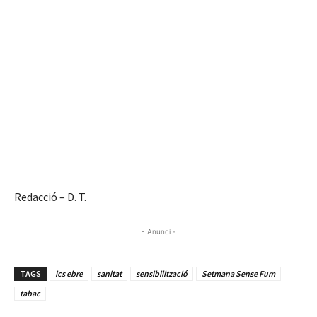
Redacció – D. T.
- Anunci -
TAGS
ics ebre
sanitat
sensibilització
Setmana Sense Fum
tabac