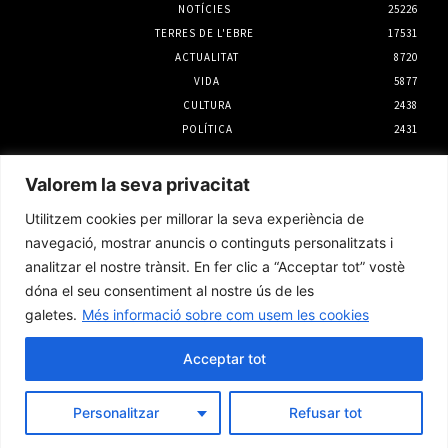
NOTÍCIES
25226
TERRES DE L'EBRE
17531
ACTUALITAT
8720
VIDA
5877
CULTURA
2438
POLÍTICA
2431
Notícies
Valorem la seva privacitat
La Terra Alta reclama «justícia territorial»
Utilitzem cookies per millorar la seva experiència de
en el PLATER, una moratòria eòlica i la
repotenciació dels parcs existents
navegació, mostrar anuncis o continguts personalitzats i
5 agost 2026
analitzar el nostre trànsit. En fer clic a “Acceptar tot” vostè
dóna el seu consentiment al nostre ús de les
galetes.
Més informació sobre com usem les cookies
L’Ajuntament de Tortosa defensa que
l’ampliació de l’Auditori es va executar
conforme al contracte i la direcció d’obra
Acceptar tot
5 agost 2026
Personalitzar
Refusar tot