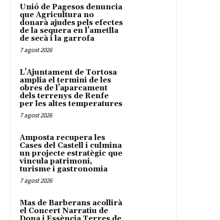
Unió de Pagesos denuncia
que Agricultura no
donarà ajudes pels efectes
de la sequera en l’ametlla
de secà i la garrofa
7 agost 2026
L’Ajuntament de Tortosa
amplia el termini de les
obres de l’aparcament
dels terrenys de Renfe
per les altes temperatures
7 agost 2026
Amposta recupera les
Cases del Castell i culmina
un projecte estratègic que
vincula patrimoni,
turisme i gastronomia
7 agost 2026
Mas de Barberans acollirà
el Concert Narratiu de
Dona i Essència Terres de