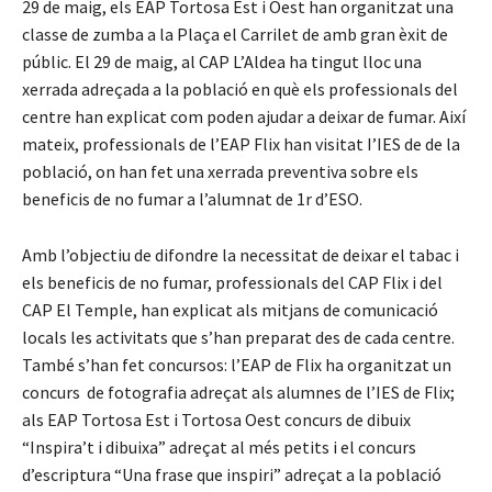
29 de maig, els EAP Tortosa Est i Oest han organitzat una
classe de zumba a la Plaça el Carrilet de amb gran èxit de
públic. El 29 de maig, al CAP L’Aldea ha tingut lloc una
xerrada adreçada a la població en què els professionals del
centre han explicat com poden ajudar a deixar de fumar. Així
mateix, professionals de l’EAP Flix han visitat I’IES de de la
població, on han fet una xerrada preventiva sobre els
beneficis de no fumar a l’alumnat de 1r d’ESO.
Amb l’objectiu de difondre la necessitat de deixar el tabac i
els beneficis de no fumar, professionals del CAP Flix i del
CAP El Temple, han explicat als mitjans de comunicació
locals les activitats que s’han preparat des de cada centre.
També s’han fet concursos: l’EAP de Flix ha organitzat un
concurs de fotografia adreçat als alumnes de l’IES de Flix;
als EAP Tortosa Est i Tortosa Oest concurs de dibuix
“Inspira’t i dibuixa” adreçat al més petits i el concurs
d’escriptura “Una frase que inspiri” adreçat a la població