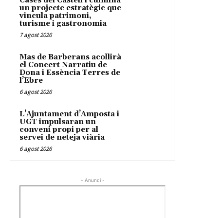
Cases del Castell i culmina
un projecte estratègic que
vincula patrimoni,
turisme i gastronomia
7 agost 2026
Mas de Barberans acollirà
el Concert Narratiu de
Dona i Essència Terres de
l’Ebre
6 agost 2026
L’Ajuntament d’Amposta i
UGT impulsaran un
conveni propi per al
servei de neteja viària
6 agost 2026
- Anunci -