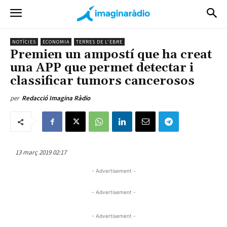
NOTÍCIES
ECONOMIA
TERRES DE L'EBRE
Premien un ampostí que ha creat
una APP que permet detectar i
classificar tumors cancerosos
per
Redacció Imagina Ràdio
13 març 2019 02:17
- Advertisement -
- Advertisement -
- Advertisement -