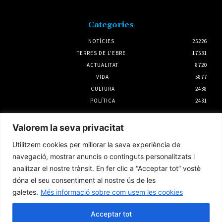
Categories
NOTÍCIES
25226
TERRES DE L'EBRE
17531
ACTUALITAT
8720
VIDA
5877
CULTURA
2438
POLÍTICA
2431
Notícies
Valorem la seva privacitat
Telefònica reforça la xarxa de cobertura en
Utilitzem cookies per millorar la seva experiència de
290 punts de Tarragona, les Terres de l’Ebre
i Lleida per l’eclipsi solar
navegació, mostrar anuncis o continguts personalitzats i
6 agost 2026
analitzar el nostre trànsit. En fer clic a “Acceptar tot” vostè
dóna el seu consentiment al nostre ús de les
galetes.
Més informació sobre com usem les cookies
L’Ajuntament de Tortosa amplia el termini
de les obres de l’aparcament dels terrenys de
Renfe per les altes temperatures
Acceptar tot