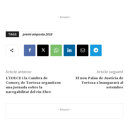
- Anunci -
TAGS
premi amposta 2018
Article anterior
Article següent
L’IDECE i la Cambra de
El nou Palau de Justícia de
Comerç de Tortosa organitzen
Tortosa s’inaugurarà al
una jornada sobre la
setembre
navegabilitat del riu Ebre
- Anunci -